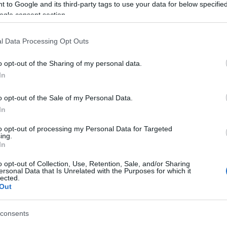
Tá
 to Google and its third-party tags to use your data for below specifi
ogle consent section.
Bec
rábban már volt szó egy érdekes tervről ezen a
ervezett épületet a Szervita téri parkolóház-irodaház
Ha 
ant állapotú komplexuma helyére, az ORCO
l Data Processing Opt Outs
mun
anuár 25-én tartott Budapesten prezentációt. Az
sét
o opt-out of the Sharing of my personal data.
leg
In
tám
Pat
o opt-out of the Sale of my Personal Data.
elé
TOVÁBB
In
Tám
mun
to opt-out of processing my Personal Data for Targeted
Arc
ing.
Szólj hozzá!
In
ter
budapest
orco
bp05
zahahadid
szervitater
o opt-out of Collection, Use, Retention, Sale, and/or Sharing
Tám
ersonal Data that Is Unrelated with the Purposes for which it
is 
lected.
Out
Ban
Köz
consents