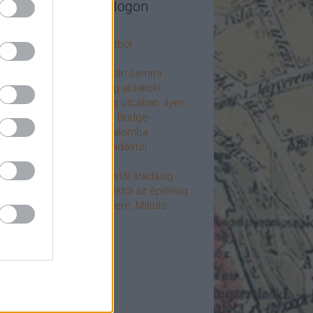
legújabb cikkek a blogon
csú
 fogorvosi rendelő a múltból
h a 4-es metrón
: tervezik, megígérik, aztán semmi
újjászülettek az ólomüveg ablakok!
hökkentő terek a Mérleg utcában: ilyen
t a Mamaison Hotel Chain Bridge
élet költözött a Hengermalomba
áralagút története: az átadástól
jainkig
áralagút története: építéstől átadásig
áralagút története: ötletektől az építésig
omantika elfeledett mestere, Máltás
gó
éve hunyt el Dúl Dezső
vább
...
cebook