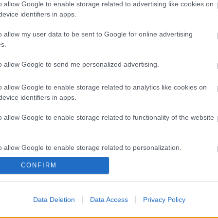
A 
o allow Google to enable storage related to advertising like cookies on
evice identifiers in apps.
Bú
Egy
o allow my user data to be sent to Google for online advertising
Bus
s.
HÉV
És 
to allow Google to send me personalized advertising.
Meg
let
o allow Google to enable storage related to analytics like cookies on
Új 
evice identifiers in apps.
A V
nap
o allow Google to enable storage related to functionality of the website
A V
A V
A r
o allow Google to enable storage related to personalization.
Hu
10 
CONFIRM
o allow Google to enable storage related to security, including
To
cation functionality and fraud prevention, and other user protection.
Fa
Data Deletion
Data Access
Privacy Policy