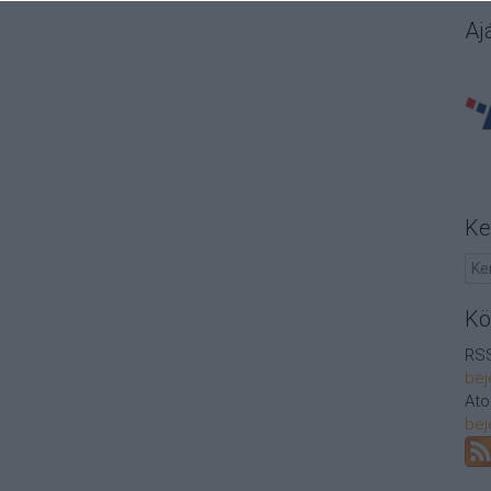
Aj
Ke
Kö
RSS
bej
At
bej