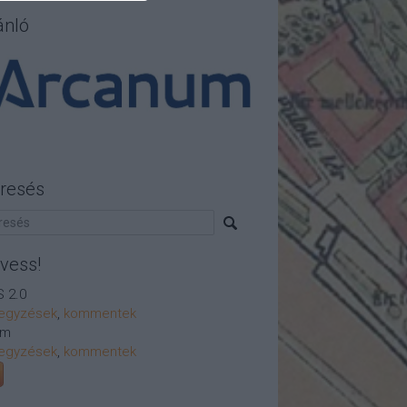
ánló
resés
vess!
 2.0
egyzések
,
kommentek
om
egyzések
,
kommentek