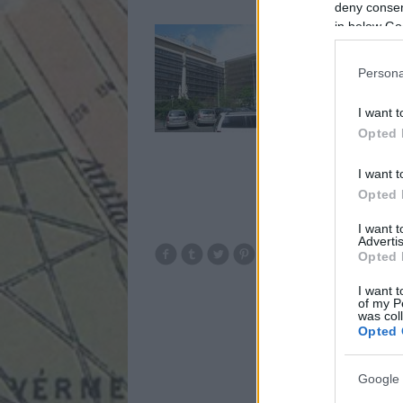
deny consent
in below Go
A másik blogomon ko
blogon. Zaha Hadid t
meglehetősen lepukk
Persona
megbízásából. 2007 j
ORCO…
I want t
Opted 
I want t
Opted 
I want 
Advertis
Opted 
I want t
of my P
was col
Opted 
Google 