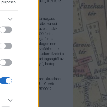
mogasd a munkámat, kérlek!
ed purposes
ome a Patron!
tetszik a blogom, kérlek támogasd
kámat anyagilag is! Cserébe városi
ára hívom meg időnként azokat, akik
alább havi 5 euró vagy 2500 forint
ogatást küldenek. Támogatóim a
reon.com-on exkluzív, a blogon nem
rhető tartalmakhoz is hozzáférhetnek.
ogatásod segítségével tudom fizetni a
kám költségeit a könyvtári tagságtól az
anum előfizetésen át egy új laptop
vezett beszerzéséig.
ogatásodat egyszerű banki átutalással
megteheted: Papp Géza, UniCredit
k, 10918001-00000022-65590047.
lemény: Fővárosi Blog