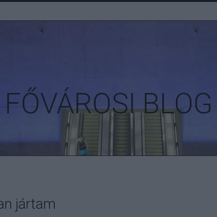
FŐVÁROSI BLOG
an jártam