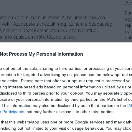
A 
Bud
áráson voltam március 29-én. A ma üresen álló, ám
egy
 volt Tőzsdepalotát néztük meg. Ez nem a Szabadság
rep
z, hanem a Deák Ferenc utca 3-5. szám alatti, a
nyi
n álló épület, amiből a tőzsde tavaly…
cuk
aho
vár
Not Process My Personal Information
van
Vár
TOVÁBB
lel
to opt-out of the sale, sharing to third parties, or processing of your per
formation for targeted advertising by us, please use the below opt-out s
Kap
r selection. Please note that after your opt-out request is processed y
Szólj hozzá!
eing interest-based ads based on personal information utilized by us or
rco
bp05
vorosmartyter
volttozsdepalota
vaci1
vaciutca
A b
disclosed to third parties prior to your opt-out. You may separately opt-
losure of your personal information by third parties on the IAB’s list of
. This information may also be disclosed by us to third parties on the
IA
Participants
that may further disclose it to other third parties.
 téren
 that this website/app uses one or more Google services and may gath
including but not limited to your visit or usage behaviour. You may click 