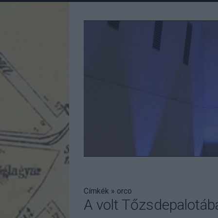
Címkék
»
orco
A volt Tőzsdepalotáb