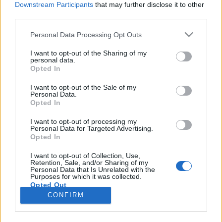
Downstream Participants
that may further disclose it to other
third parties.
Please note that this website/app uses one or more Google
Personal Data Processing Opt Outs
services and may gather and store information including but
Váci út 47: A Schlick-gyártól menő
not limited to your visit or usage behaviour. You may click to
I want to opt-out of the Sharing of my
personal data.
grant or deny consent to Google and its third-party tags to
irodaházig
Opted In
use your data for below specified purposes in below Google
fovarosi.blog.hu
•
2018. június 21.
0
consent section.
I want to opt-out of the Sale of my
Personal Data.
Opted In
A szemünk előtt zajlik a Váci út radikális
átalakulása, és még koránt sincs vége. A régi kisebb-
I want to opt-out of processing my
Personal Data for Targeted Advertising.
nagyobb házak helyét folyamatosan veszik át az
Opted In
újabb és újabb irodaházak. Egyikük élete ma
kezdődik, mégis nagy múltúnak mondható. De mi
I want to opt-out of Collection, Use,
Retention, Sale, and/or Sharing of my
köze egy irodaháznak Schlick Ignáchoz, és ki volt
Personal Data that Is Unrelated with the
Schlick Ignác?
Purposes for which it was collected.
Opted Out
CONFIRM
Google consents