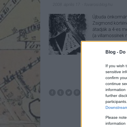
2008. április 17.
-
fovarosi.blog.hu
Újbuda önkormányz
Zsigmond körtéri
átadják a 4-es me
(a villamossínek
Blog -
Do 
If you wish 
sensitive in
confirm you
continue se
information 
further disc
bp11
szen
participants
Downstream 
Please note
information 