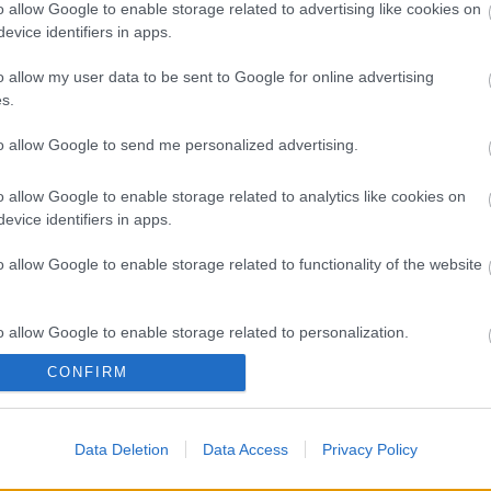
A 
o allow Google to enable storage related to advertising like cookies on
evice identifiers in apps.
Bú
Egy
o allow my user data to be sent to Google for online advertising
Bus
s.
HÉV
És 
to allow Google to send me personalized advertising.
Meg
let
o allow Google to enable storage related to analytics like cookies on
Új 
evice identifiers in apps.
A V
nap
o allow Google to enable storage related to functionality of the website
A V
A V
A r
o allow Google to enable storage related to personalization.
Hu
10 
CONFIRM
o allow Google to enable storage related to security, including
To
cation functionality and fraud prevention, and other user protection.
Fa
Data Deletion
Data Access
Privacy Policy