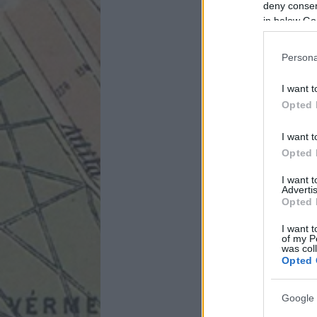
deny consent
in below Go
Persona
I want t
Opted 
I want t
Opted 
I want 
Advertis
Opted 
I want t
of my P
was col
Opted 
Google 