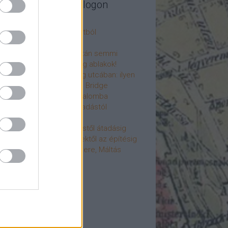
legújabb cikkek a blogon
csú
 fogorvosi rendelő a múltból
h a 4-es metrón
: tervezik, megígérik, aztán semmi
újjászülettek az ólomüveg ablakok!
hökkentő terek a Mérleg utcában: ilyen
t a Mamaison Hotel Chain Bridge
élet költözött a Hengermalomba
áralagút története: az átadástól
jainkig
áralagút története: építéstől átadásig
áralagút története: ötletektől az építésig
omantika elfeledett mestere, Máltás
gó
éve hunyt el Dúl Dezső
vább
...
cebook