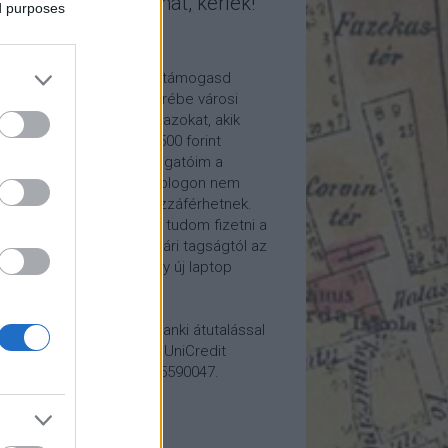
mogasd a munkámat, kérlek!
ed purposes
ome a Patron!
tetszik a blogom, kérlek támogasd
kámat anyagilag is! Cserébe városi
ára hívom meg időnként azokat, akik
alább havi 5 euró vagy 2500 forint
ogatást küldenek. Támogatóim a
reon.com-on exkluzív, a blogon nem
rhető tartalmakhoz is hozzáférhetnek.
ogatásod segítségével tudom fizetni a
kám költségeit a könyvtári tagságtól az
anum előfizetésen át egy új laptop
vezett beszerzéséig.
ogatásodat egyszerű banki átutalással
megteheted: Papp Géza, UniCredit
k, 10918001-00000022-65590047.
lemény: Fővárosi Blog