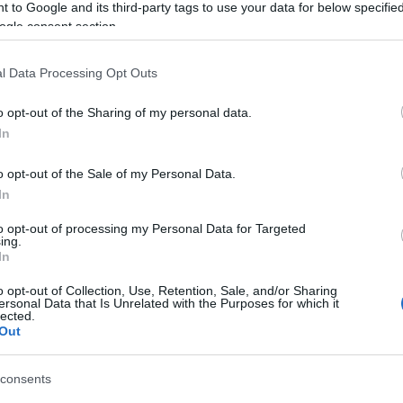
Tá
 to Google and its third-party tags to use your data for below specifi
ogle consent section.
Bec
Ha 
l Data Processing Opt Outs
mun
sét
o opt-out of the Sharing of my personal data.
leg
In
tám
Pat
o opt-out of the Sale of my Personal Data.
elé
In
Tám
mun
to opt-out of processing my Personal Data for Targeted
Arc
ing.
In
ter
o opt-out of Collection, Use, Retention, Sale, and/or Sharing
Tám
ersonal Data that Is Unrelated with the Purposes for which it
is 
lected.
Out
Ban
Köz
consents