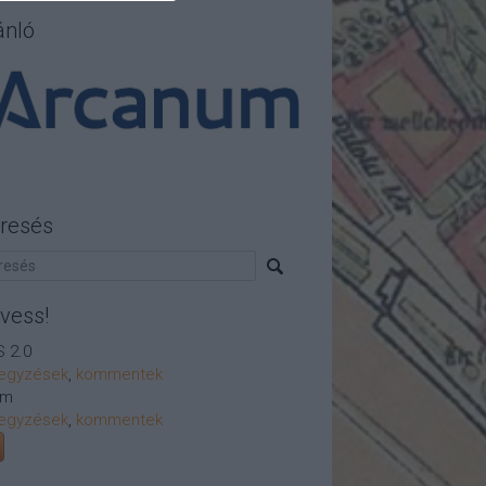
ánló
resés
vess!
 2.0
egyzések
,
kommentek
om
egyzések
,
kommentek