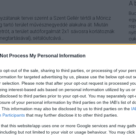
A 
Bud
átanak tervei szerint a Szent Gellér tértől a Móricz
egy
g tartó terület művésznegyeddé alakulna át. Miután
rep
trót, a terület autóforgalmát 2x1 sávosra korlátoznák
nyi
 megtartásával), sétálóutcává…
cuk
aho
vár
Not Process My Personal Information
van
Vár
lel
to opt-out of the sale, sharing to third parties, or processing of your per
TOVÁBB
formation for targeted advertising by us, please use the below opt-out s
Kap
r selection. Please note that after your opt-out request is processed y
eing interest-based ads based on personal information utilized by us or
Szólj hozzá!
A b
disclosed to third parties prior to your opt-out. You may separately opt-
losure of your personal information by third parties on the IAB’s list of
tgellertter
bartokbelaut
bartok
hadikkavehaz
kavehazak
. This information may also be disclosed by us to third parties on the
IA
Participants
that may further disclose it to other third parties.
 that this website/app uses one or more Google services and may gath
including but not limited to your visit or usage behaviour. You may click 