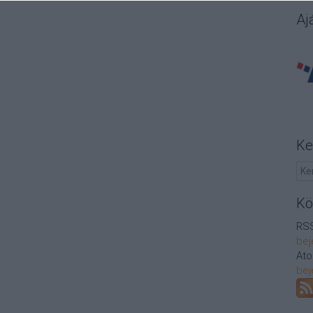
Aj
Ke
Kö
RSS
bej
At
bej