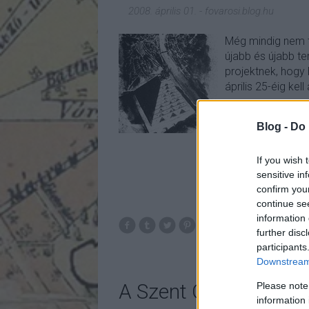
2008. április 01.
-
fovarosi.blog.hu
Még mindig nem te
újabb és újabb te
projektnek, hogy 
április 25-éig kell
Blog -
Do 
If you wish 
sensitive in
confirm you
continue se
information 
further disc
budapest
b
participants
Downstream 
A Szent György tér r
Please note
information 