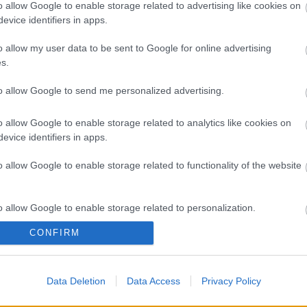
A 
o allow Google to enable storage related to advertising like cookies on
evice identifiers in apps.
Bú
Egy
o allow my user data to be sent to Google for online advertising
Bus
s.
HÉV
És 
to allow Google to send me personalized advertising.
Meg
let
o allow Google to enable storage related to analytics like cookies on
Új 
evice identifiers in apps.
A V
nap
o allow Google to enable storage related to functionality of the website
A V
A V
A r
o allow Google to enable storage related to personalization.
Hu
10 
CONFIRM
o allow Google to enable storage related to security, including
To
cation functionality and fraud prevention, and other user protection.
Fa
Data Deletion
Data Access
Privacy Policy