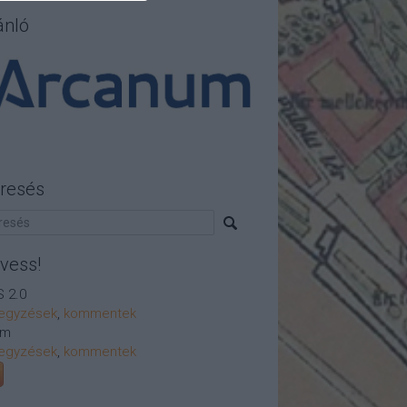
ánló
resés
vess!
 2.0
egyzések
,
kommentek
om
egyzések
,
kommentek