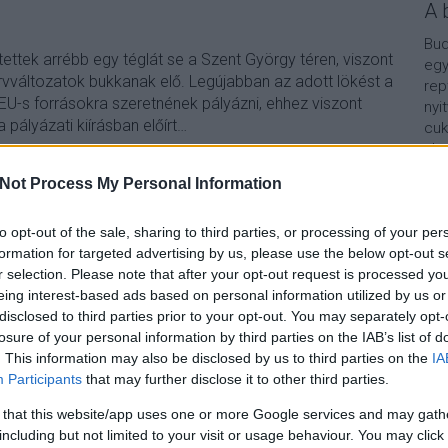
A 
Bud
ttek arrébb egy téglát se a Szent György téren, viszont
egy
rvváltozatok bukkanak elő. Legújabban az adott lökést a
rep
EU-s forrásokra szeretnének pályázni, ehhez viszont
nyi
 a pályázati kiírásban előírt…
cuk
aho
vár
Not Process My Personal Information
van
Vár
lel
to opt-out of the sale, sharing to third parties, or processing of your per
TOVÁBB
formation for targeted advertising by us, please use the below opt-out s
Kap
r selection. Please note that after your opt-out request is processed y
eing interest-based ads based on personal information utilized by us or
Szólj hozzá!
A b
disclosed to third parties prior to your opt-out. You may separately opt-
losure of your personal information by third parties on the IAB’s list of
p01
szentgyorgyter
diszter
volthonvedfoparancsnoksag
. This information may also be disclosed by us to third parties on the
IA
Participants
that may further disclose it to other third parties.
endezése a Várban
 that this website/app uses one or more Google services and may gath
including but not limited to your visit or usage behaviour. You may click 