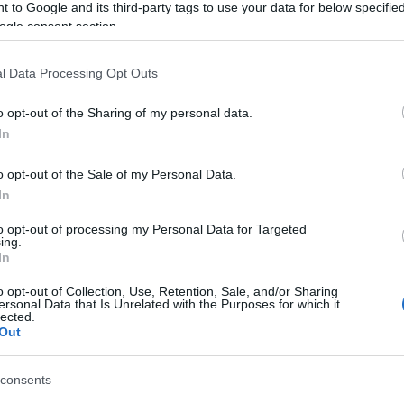
Tá
 to Google and its third-party tags to use your data for below specifi
ogle consent section.
Bec
900 előtt. Forrás A budai Várra általában úgy
Ha 
l Data Processing Opt Outs
reprezentatívabb, legrendezettebb területére. Ám itt is
mun
ista a 16-os busszal érkezik a várnegyedbe, az egyik
sét
o opt-out of the Sharing of my personal data.
leg
In
tám
Pat
o opt-out of the Sale of my Personal Data.
elé
TOVÁBB
In
Tám
mun
to opt-out of processing my Personal Data for Targeted
Arc
ing.
Szólj hozzá!
In
ter
bp01
szentgyorgyter
diszter
o opt-out of Collection, Use, Retention, Sale, and/or Sharing
Tám
ersonal Data that Is Unrelated with the Purposes for which it
is 
lected.
Out
Ban
Köz
consents