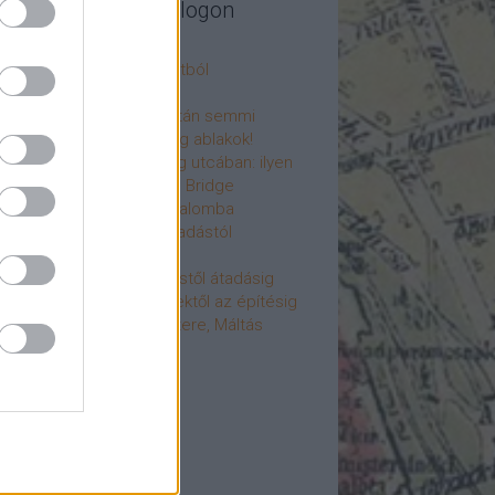
legújabb cikkek a blogon
csú
 fogorvosi rendelő a múltból
h a 4-es metrón
: tervezik, megígérik, aztán semmi
újjászülettek az ólomüveg ablakok!
hökkentő terek a Mérleg utcában: ilyen
t a Mamaison Hotel Chain Bridge
élet költözött a Hengermalomba
áralagút története: az átadástól
jainkig
áralagút története: építéstől átadásig
áralagút története: ötletektől az építésig
omantika elfeledett mestere, Máltás
gó
éve hunyt el Dúl Dezső
vább
...
cebook