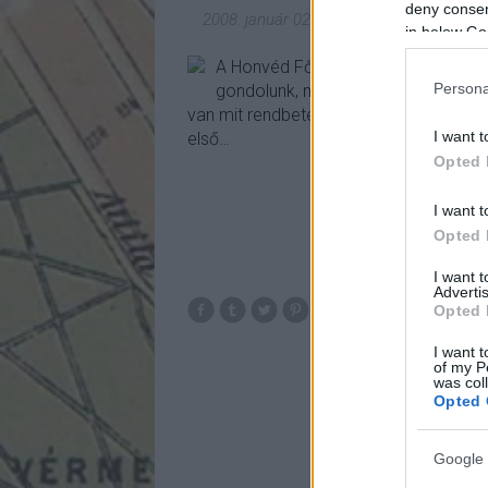
deny consent
2008. január 02.
-
fovarosi.blog.hu
in below Go
A Honvéd Főparancsnokság épülete 1
Persona
gondolunk, mint az ország egyik leg
van mit rendbetenni, átépíteni. Ha a tur
I want t
első…
Opted 
I want t
Opted 
I want 
Advertis
Opted 
I want t
of my P
was col
Opted 
Google 