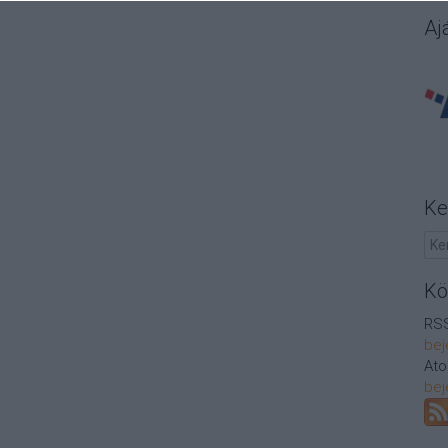
Aj
Ke
Kö
RSS
bej
At
bej