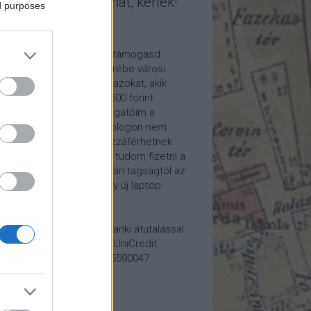
mogasd a munkámat, kérlek!
ed purposes
ome a Patron!
tetszik a blogom, kérlek támogasd
kámat anyagilag is! Cserébe városi
ára hívom meg időnként azokat, akik
alább havi 5 euró vagy 2500 forint
ogatást küldenek. Támogatóim a
reon.com-on exkluzív, a blogon nem
rhető tartalmakhoz is hozzáférhetnek.
ogatásod segítségével tudom fizetni a
kám költségeit a könyvtári tagságtól az
anum előfizetésen át egy új laptop
vezett beszerzéséig.
ogatásodat egyszerű banki átutalással
megteheted: Papp Géza, UniCredit
k, 10918001-00000022-65590047.
lemény: Fővárosi Blog