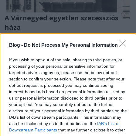
A Várnegyed egyetlen szecessziós
háza
fovarosi.blog.hu
•
2025. január 10.
0
Blog -
Do Not Process My Personal Information
Valamikor sokkal magasabb, a környezetéből
kirívóbb volt a Hajadon utca 2. alatti lakóház, az
If you wish to opt-out of the sale, sharing to third parties, or
egykori Radulescu-bérház. A Hajadon utca 2.
processing of your personal or sensitive information for
újkorában (kép: FSZEK Budapest Gyűjtemény)
targeted advertising by us, please use the below opt-out
section to confirm your selection. Please note that after your
opt-out request is processed you may continue seeing
interest-based ads based on personal information utilized by
us or personal information disclosed to third parties prior to
your opt-out. You may separately opt-out of the further
disclosure of your personal information by third parties on the
IAB’s list of downstream participants. This information may
also be disclosed by us to third parties on the
IAB’s List of
Downstream Participants
that may further disclose it to other