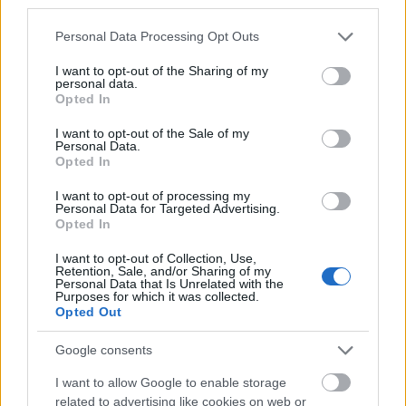
third parties.
Please note that this website/app uses one or more Google
Personal Data Processing Opt Outs
services and may gather and store information including but
not limited to your visit or usage behaviour. You may click to
I want to opt-out of the Sharing of my
personal data.
grant or deny consent to Google and its third-party tags to
Opted In
use your data for below specified purposes in below Google
A Burg Hotel és ami a helyére kerül a
consent section.
I want to opt-out of the Sale of my
Personal Data.
Várban
Opted In
fovarosi.blog.hu
•
2024. december 10.
1
I want to opt-out of processing my
Personal Data for Targeted Advertising.
Opted In
A MAVIR épületének lebontása után 2022-ben újabb
épület kapcsán merült fel a kérdés: hogyan
I want to opt-out of Collection, Use,
Retention, Sale, and/or Sharing of my
értékeljük a második világháború utáni helyreállítás
Personal Data that Is Unrelated with the
során emelt várbeli épületeket? A kor neves építészei
Purposes for which it was collected.
Opted Out
által magas színvonalon megálmodott épületek
idejétmúltak csupán, vagy olyan értékek, amelyeket
Google consents
ma…
I want to allow Google to enable storage
related to advertising like cookies on web or