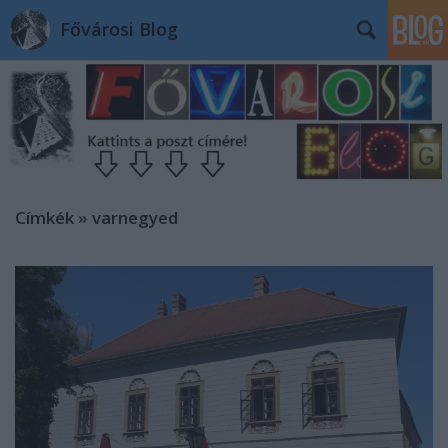
Fővárosi Blog
Címkék
»
varnegyed