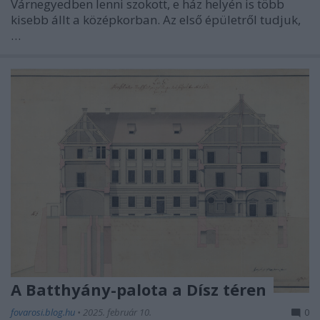
Várnegyedben lenni szokott, e ház helyén is több
kisebb állt a középkorban. Az első épületről tudjuk,
…
A Batthyány-palota a Dísz téren
fovarosi.blog.hu
•
2025. február 10.
0