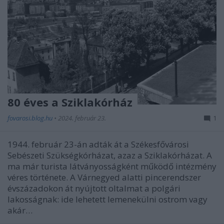
80 éves a Sziklakórház
fovarosi.blog.hu
•
2024. február 23.
1
1944. február 23-án adták át a Székesfővárosi
Sebészeti Szükségkórházat, azaz a Sziklakórházat. A
ma már turista látványosságként működő intézmény
véres története. A Várnegyed alatti pincerendszer
évszázadokon át nyújtott oltalmat a polgári
lakosságnak: ide lehetett lemenekülni ostrom vagy
akár…