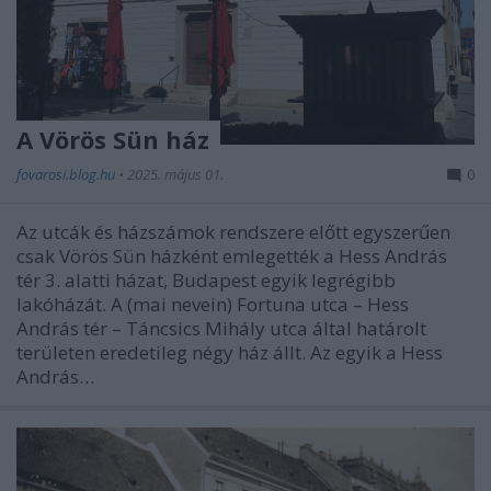
A Vörös Sün ház
fovarosi.blog.hu
•
2025. május 01.
0
Az utcák és házszámok rendszere előtt egyszerűen
csak Vörös Sün házként emlegették a Hess András
tér 3. alatti házat, Budapest egyik legrégibb
lakóházát. A (mai nevein) Fortuna utca – Hess
András tér – Táncsics Mihály utca által határolt
területen eredetileg négy ház állt. Az egyik a Hess
András…