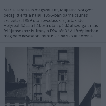
Mária Terézia is megszállt itt, Majláth Györgyöt
pedig itt érte a halál. 1956-ban barna csuhás
szerzetes, 1959 után óvodások is jártak ide.
Helyreállítása a háború után például szolgált más
felújításokhoz is. Irány a Dísz tér 3.! A középkorban
még nem kevesebb, mint 6 kis házikó állt ezen a…