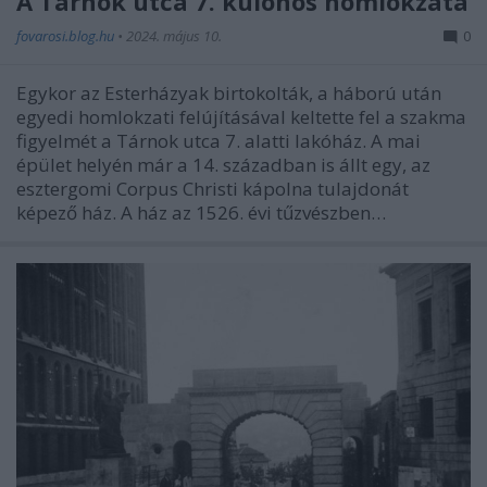
A Tárnok utca 7. különös homlokzata
fovarosi.blog.hu
•
2024. május 10.
0
Egykor az Esterházyak birtokolták, a háború után
egyedi homlokzati felújításával keltette fel a szakma
figyelmét a Tárnok utca 7. alatti lakóház. A mai
épület helyén már a 14. században is állt egy, az
esztergomi Corpus Christi kápolna tulajdonát
képező ház. A ház az 1526. évi tűzvészben…