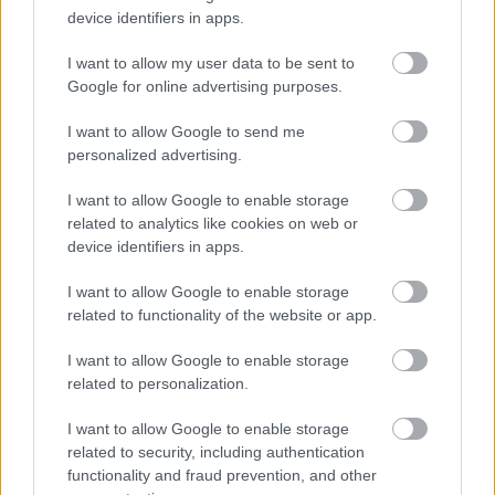
device identifiers in apps.
I want to allow my user data to be sent to
Google for online advertising purposes.
I want to allow Google to send me
personalized advertising.
I want to allow Google to enable storage
related to analytics like cookies on web or
device identifiers in apps.
I want to allow Google to enable storage
related to functionality of the website or app.
Tárnok utca 13.: Az Esterházyaktól
Avar Istvánig
I want to allow Google to enable storage
related to personalization.
fovarosi.blog.hu
•
2024. július 11.
0
I want to allow Google to enable storage
related to security, including authentication
Máig is nagy vitákat tud kiváltani, hogy egy-egy
functionality and fraud prevention, and other
budavári telekre szabad-e modern házat építeni, és