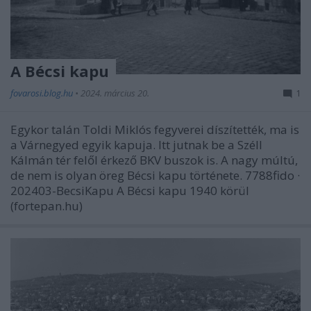
A Bécsi kapu
fovarosi.blog.hu
•
2024. március 20.
1
Egykor talán Toldi Miklós fegyverei díszítették, ma is
a Várnegyed egyik kapuja. Itt jutnak be a Széll
Kálmán tér felől érkező BKV buszok is. A nagy múltú,
de nem is olyan öreg Bécsi kapu története. 7788fido ·
202403-BecsiKapu A Bécsi kapu 1940 körül
(fortepan.hu)