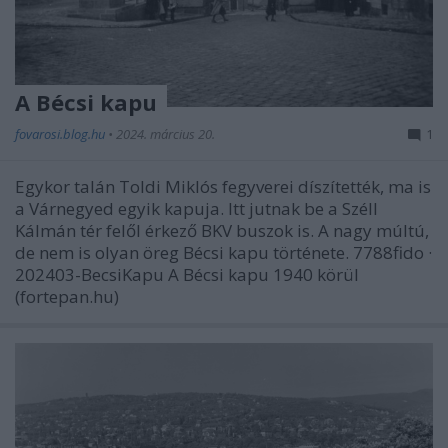
A Bécsi kapu
fovarosi.blog.hu
•
2024. március 20.
1
Egykor talán Toldi Miklós fegyverei díszítették, ma is
a Várnegyed egyik kapuja. Itt jutnak be a Széll
Kálmán tér felől érkező BKV buszok is. A nagy múltú,
de nem is olyan öreg Bécsi kapu története. 7788fido ·
202403-BecsiKapu A Bécsi kapu 1940 körül
(fortepan.hu)