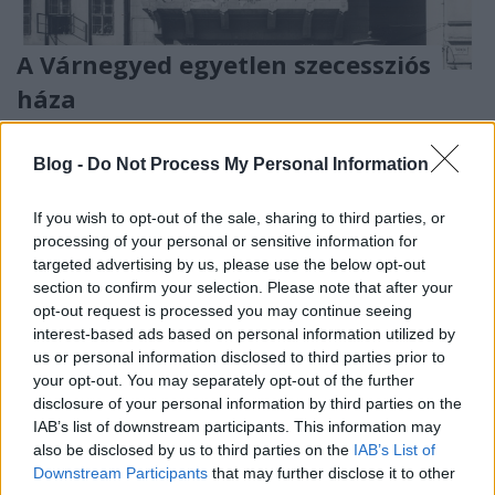
A Várnegyed egyetlen szecessziós
háza
fovarosi.blog.hu
•
2025. január 10.
0
Blog -
Do Not Process My Personal Information
Valamikor sokkal magasabb, a környezetéből
kirívóbb volt a Hajadon utca 2. alatti lakóház, az
If you wish to opt-out of the sale, sharing to third parties, or
egykori Radulescu-bérház. A Hajadon utca 2.
processing of your personal or sensitive information for
újkorában (kép: FSZEK Budapest Gyűjtemény)
targeted advertising by us, please use the below opt-out
section to confirm your selection. Please note that after your
opt-out request is processed you may continue seeing
interest-based ads based on personal information utilized by
us or personal information disclosed to third parties prior to
your opt-out. You may separately opt-out of the further
disclosure of your personal information by third parties on the
IAB’s list of downstream participants. This information may
also be disclosed by us to third parties on the
IAB’s List of
Downstream Participants
that may further disclose it to other