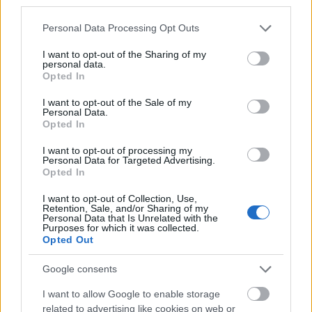
third parties.
Please note that this website/app uses one or more Google
Personal Data Processing Opt Outs
services and may gather and store information including but
not limited to your visit or usage behaviour. You may click to
I want to opt-out of the Sharing of my
personal data.
grant or deny consent to Google and its third-party tags to
Opted In
use your data for below specified purposes in below Google
A Burg Hotel és ami a helyére kerül a
consent section.
I want to opt-out of the Sale of my
Personal Data.
Várban
Opted In
fovarosi.blog.hu
•
2024. december 10.
1
I want to opt-out of processing my
Personal Data for Targeted Advertising.
Opted In
A MAVIR épületének lebontása után 2022-ben újabb
épület kapcsán merült fel a kérdés: hogyan
I want to opt-out of Collection, Use,
Retention, Sale, and/or Sharing of my
értékeljük a második világháború utáni helyreállítás
Personal Data that Is Unrelated with the
során emelt várbeli épületeket? A kor neves építészei
Purposes for which it was collected.
Opted Out
által magas színvonalon megálmodott épületek
idejétmúltak csupán, vagy olyan értékek, amelyeket
Google consents
ma…
I want to allow Google to enable storage
related to advertising like cookies on web or