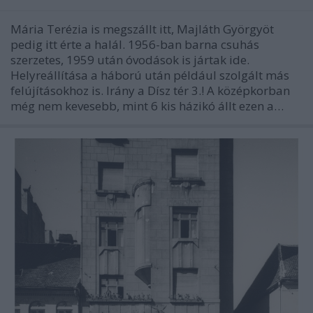
Mária Terézia is megszállt itt, Majláth Györgyöt
pedig itt érte a halál. 1956-ban barna csuhás
szerzetes, 1959 után óvodások is jártak ide.
Helyreállítása a háború után például szolgált más
felújításokhoz is. Irány a Dísz tér 3.! A középkorban
még nem kevesebb, mint 6 kis házikó állt ezen a…