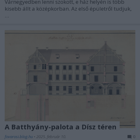
Várnegyedben lenni szokott, e ház helyén is több
kisebb állt a középkorban. Az első épületről tudjuk,
…
A Batthyány-palota a Dísz téren
fovarosi.blog.hu
•
2025. február 10.
0