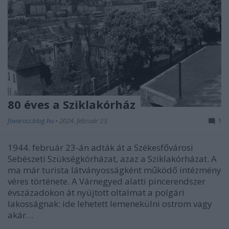
80 éves a Sziklakórház
fovarosi.blog.hu
•
2024. február 23.
1
1944. február 23-án adták át a Székesfővárosi
Sebészeti Szükségkórházat, azaz a Sziklakórházat. A
ma már turista látványosságként működő intézmény
véres története. A Várnegyed alatti pincerendszer
évszázadokon át nyújtott oltalmat a polgári
lakosságnak: ide lehetett lemenekülni ostrom vagy
akár…