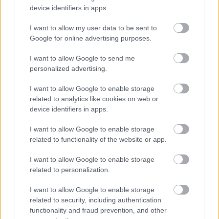
device identifiers in apps.
I want to allow my user data to be sent to
Google for online advertising purposes.
I want to allow Google to send me
personalized advertising.
I want to allow Google to enable storage
related to analytics like cookies on web or
device identifiers in apps.
I want to allow Google to enable storage
related to functionality of the website or app.
Tárnok utca 13.: Az Esterházyaktól
Avar Istvánig
I want to allow Google to enable storage
related to personalization.
fovarosi.blog.hu
•
2024. július 11.
0
I want to allow Google to enable storage
related to security, including authentication
Máig is nagy vitákat tud kiváltani, hogy egy-egy
functionality and fraud prevention, and other
budavári telekre szabad-e modern házat építeni, és