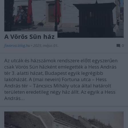
A Vörös Sün ház
fovarosi.blog.hu
•
2025. május 01.
0
Az utcák és házszámok rendszere előtt egyszerűen
csak Vörös Sün házként emlegették a Hess András
tér 3. alatti házat, Budapest egyik legrégibb
lakóházát. A (mai nevein) Fortuna utca – Hess
András tér – Táncsics Mihály utca által határolt
területen eredetileg négy ház állt. Az egyik a Hess
András…