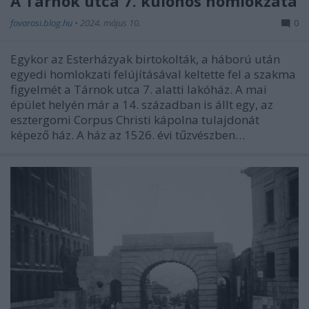
A Tárnok utca 7. különös homlokzata
fovarosi.blog.hu
•
2024. május 10.
0
Egykor az Esterházyak birtokolták, a háború után
egyedi homlokzati felújításával keltette fel a szakma
figyelmét a Tárnok utca 7. alatti lakóház. A mai
épület helyén már a 14. században is állt egy, az
esztergomi Corpus Christi kápolna tulajdonát
képező ház. A ház az 1526. évi tűzvészben…