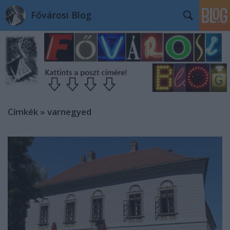
Fővárosi Blog
Címkék
»
varnegyed