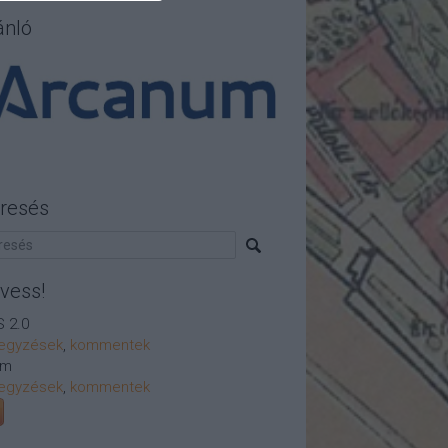
ánló
resés
vess!
 2.0
egyzések
,
kommentek
om
egyzések
,
kommentek