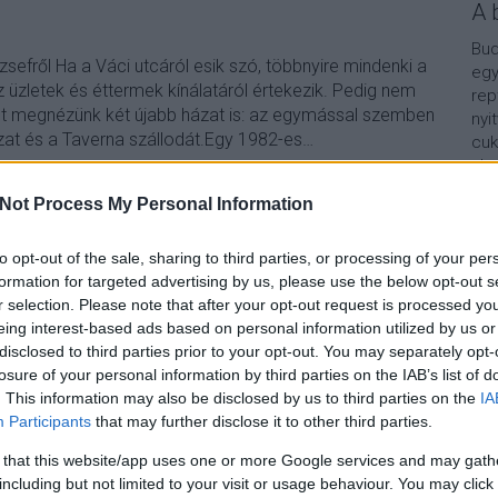
A 
Bud
zsefről Ha a Váci utcáról esik szó, többnyire mindenki a
egy
z üzletek és éttermek kínálatáról értekezik. Pedig nem
rep
st megnézünk két újabb házat is: az egymással szemben
nyi
zat és a Taverna szállodát.Egy 1982-es…
cuk
aho
vár
Not Process My Personal Information
van
Vár
TOVÁBB
lel
to opt-out of the sale, sharing to third parties, or processing of your per
formation for targeted advertising by us, please use the below opt-out s
Kap
r selection. Please note that after your opt-out request is processed y
2
komment
eing interest-based ads based on personal information utilized by us or
az
bp05
vaciutca
fintasorozat
hoteltaverna
tavernahotel
A b
disclosed to third parties prior to your opt-out. You may separately opt-
tavernaszallo
zaszlosirodahaz
losure of your personal information by third parties on the IAB’s list of
. This information may also be disclosed by us to third parties on the
IA
Participants
that may further disclose it to other third parties.
 that this website/app uses one or more Google services and may gath
including but not limited to your visit or usage behaviour. You may click 