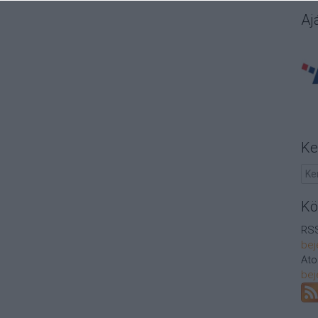
Aj
Ke
Kö
RSS
bej
At
bej