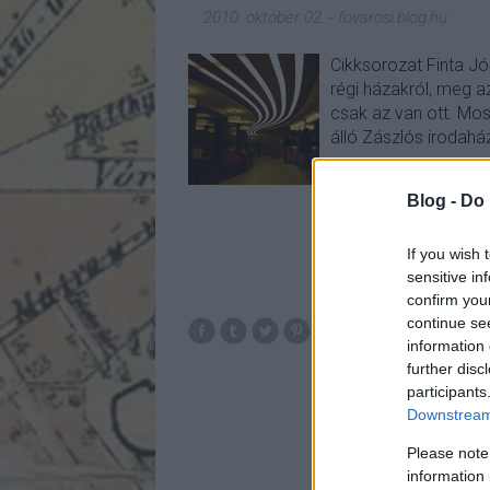
2010. október 02.
-
fovarosi.blog.hu
Cikksorozat Finta Jó
régi házakról, meg a
csak az van ott. Mo
álló Zászlós irodahá
Blog -
Do 
If you wish 
sensitive in
confirm you
continue se
budapest
irodah
information 
further disc
participants
Downstream 
Please note
information 