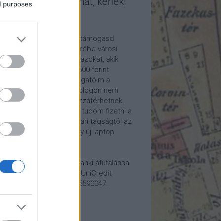
mogasd a munkámat, kérlek!
ed purposes
ome a Patron!
tetszik a blogom, kérlek támogasd
kámat anyagilag is! Cserébe városi
ára hívom meg időnként azokat, akik
alább havi 5 euró vagy 2500 forint
ogatást küldenek. Támogatóim a
reon.com-on exkluzív, a blogon nem
rhető tartalmakhoz is hozzáférhetnek.
ogatásod segítségével tudom fizetni a
kám költségeit a könyvtári tagságtól az
anum előfizetésen át egy új laptop
vezett beszerzéséig.
ogatásodat egyszerű banki átutalással
megteheted: Papp Géza, UniCredit
k, 10918001-00000022-65590047.
lemény: Fővárosi Blog