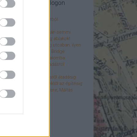
legújabb cikkek a blogon
csú
 fogorvosi rendelő a múltból
h a 4-es metrón
: tervezik, megígérik, aztán semmi
újjászülettek az ólomüveg ablakok!
hökkentő terek a Mérleg utcában: ilyen
t a Mamaison Hotel Chain Bridge
élet költözött a Hengermalomba
áralagút története: az átadástól
jainkig
áralagút története: építéstől átadásig
áralagút története: ötletektől az építésig
omantika elfeledett mestere, Máltás
gó
éve hunyt el Dúl Dezső
vább
...
cebook