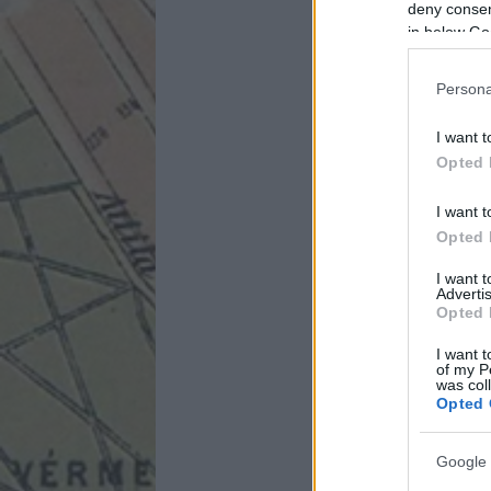
deny consent
in below Go
Persona
I want t
Opted 
I want t
Opted 
I want 
Advertis
Opted 
I want t
of my P
was col
Opted 
Google 