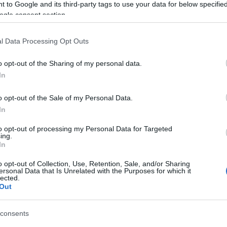
Tá
 to Google and its third-party tags to use your data for below specifi
ogle consent section.
Bec
Ha 
l Data Processing Opt Outs
mun
sét
o opt-out of the Sharing of my personal data.
leg
In
tám
Pat
o opt-out of the Sale of my Personal Data.
elé
In
Tám
mun
to opt-out of processing my Personal Data for Targeted
Arc
ing.
In
ter
o opt-out of Collection, Use, Retention, Sale, and/or Sharing
Tám
ersonal Data that Is Unrelated with the Purposes for which it
is 
lected.
Out
Ban
Köz
consents