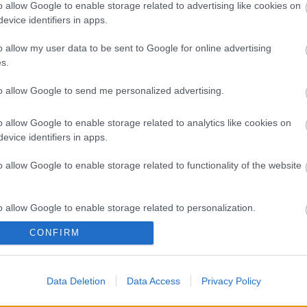
A 
o allow Google to enable storage related to advertising like cookies on
evice identifiers in apps.
Bú
Egy
o allow my user data to be sent to Google for online advertising
Bus
s.
HÉV
És 
to allow Google to send me personalized advertising.
Meg
let
o allow Google to enable storage related to analytics like cookies on
Új 
evice identifiers in apps.
A V
nap
o allow Google to enable storage related to functionality of the website
A V
A V
A r
o allow Google to enable storage related to personalization.
Hu
10 
CONFIRM
o allow Google to enable storage related to security, including
To
cation functionality and fraud prevention, and other user protection.
Fa
Data Deletion
Data Access
Privacy Policy